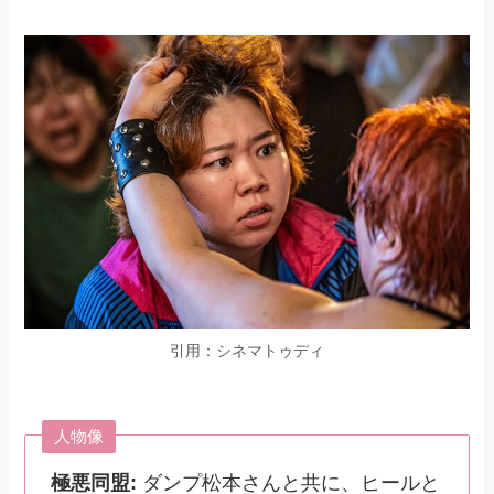
引用：シネマトゥディ
人物像
極悪同盟:
ダンプ松本さんと共に、ヒールと