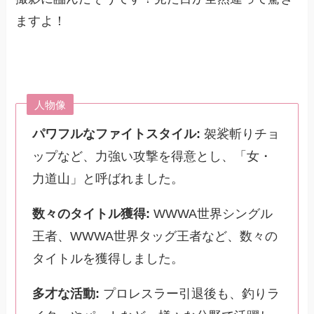
ますよ！
人物像
パワフルなファイトスタイル:
袈裟斬りチョ
ップなど、力強い攻撃を得意とし、「女・
力道山」と呼ばれました。
数々のタイトル獲得:
WWWA世界シングル
王者、WWWA世界タッグ王者など、数々の
タイトルを獲得しました。
多才な活動:
プロレスラー引退後も、釣りラ