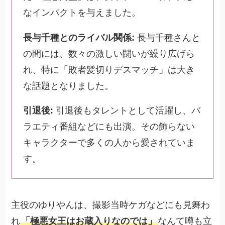
なインパクトを与えました。
長与千種とのライバル関係:
長与千種さんと
の間には、数々の激しい闘いが繰り広げら
れ、特に「敗者髪切りデスマッチ」は大き
な話題となりました。
引退後:
引退後もタレントとして活躍し、バ
ラエティ番組などにも出演。その飾らない
キャラクターで多くの人から愛されていま
す。
主役のゆりやんは、撮影当時ケガなどにも見舞わ
れ
「極悪女王はお蔵入りなのでは」
なんて噂も立