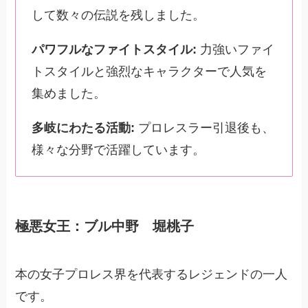
して数々の伝説を残しました。
パワフルなファイトスタイル:
力強いファイ
トスタイルと強烈なキャラクターで人気を
集めました。
多岐にわたる活動:
プロレスラー引退後も、
様々な分野で活躍しています。
極悪女王：ブル中野 堀桃子
本の女子プロレス界を代表するレジェンドの一人
です。