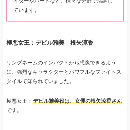
イターやパートなど、様々な分野で活躍し
ています。
極悪女王：デビル雅美 根矢涼香
リングネームのインパクトから想像できるよう
に、強烈なキャラクターとパワフルなファイトス
タイルで知られていました。
極悪女王：
デビル雅美役は、女優の根矢涼香さん
です。