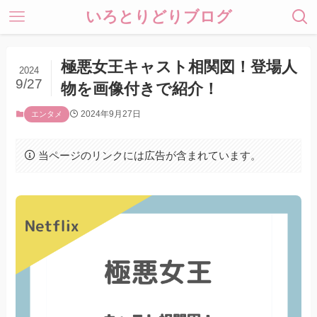
いろとりどりブログ
極悪女王キャスト相関図！登場人
2024
9/27
物を画像付きで紹介！
2024年9月27日
エンタメ
当ページのリンクには広告が含まれています。