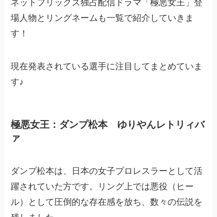
ネットフリックス独占配信ドラマ「極悪女王」登
場人物とリングネームも一覧で紹介していきま
す！
現在発表されている選手に注目してまとめていま
す♪
極悪女王：ダンプ松本
ゆりやんレトリィバ
ァ
ダンプ松本は、日本の女子プロレスラーとして活
躍されていた方です。リング上では悪役（ヒー
ル）として圧倒的な存在感を放ち、数々の伝説を