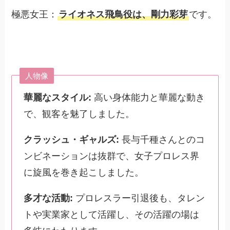
極悪女王：
ライオネス飛鳥役は、剛力彩芽
です。
人物像
華麗なスタイル:
高い身体能力と華麗な動き
で、観客を魅了しました。
クラッシュ・ギャルズ:
長与千種さんとのコ
ンビネーションは抜群で、女子プロレス界
に旋風を巻き起こしました。
多才な活動:
プロレスラー引退後も、タレン
トや実業家として活躍し、その活躍の場は